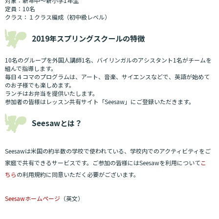
対象：新年中～新小学1年生
定員：10名
クラス：１クラス編成（初中級レベル）
2019年スプリングスクールの特徴
10名のグループを外国人講師1名、バイリンガルのアシスタント1名がチームを
組んで指導します。
毎日４コマのプログラムは、アート、音楽、サイエンスなどで、英語が始めて
のお子様でも楽しめます。
ランチはお弁当を提供いたします。
参加者の皆様はレッスン共有サイト「Seesaw」にご登録いただきます。
Seesawとは？
Seesawは米国の約半数の学校で使われている、学校内でのアクティビティをご
家庭で共有できるサービスです。ご参加の皆様にはSeesawを利用について
こ
ちら
の利用規約に同意いただく必要がございます。
Seesawホームページ
（英文）